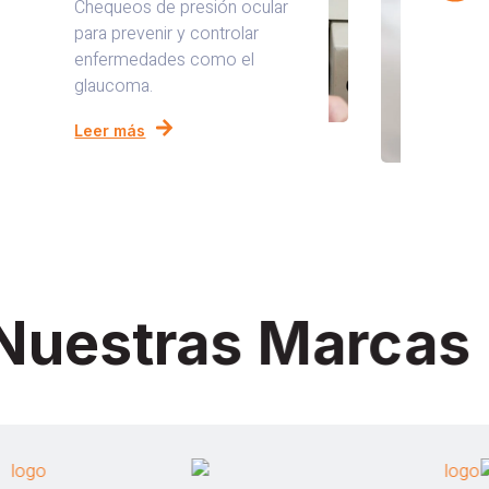
Chequeos de presión ocular
para prevenir y controlar
enfermedades como el
glaucoma.
Leer más
Nuestras Marcas 