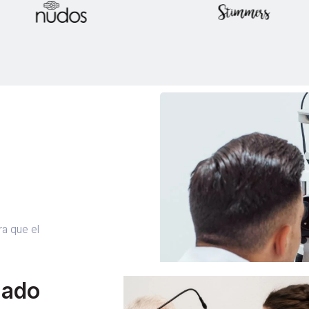
a que el
zado